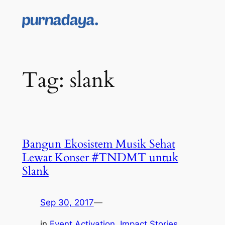
Skip
to
content
Tag:
slank
Bangun Ekosistem Musik Sehat
Lewat Konser #TNDMT untuk
Slank
Sep 30, 2017
—
in
Event Activation
, 
Impact Stories
, 